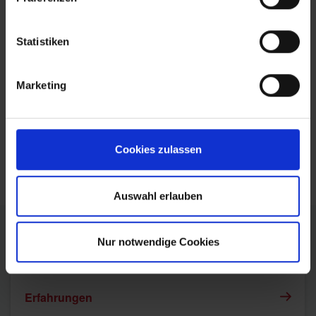
Interessierte Jungunternehmer/Innen können sich zu
einem Kennenlern-Treffen mit einem Unternehmerteam in
Statistiken
ihrer Nähe
hier
anmelden!
Kontakt zum BNI Regionalbüro für weiterführende
Marketing
Fragen bekommen Sie
hier
!
Möchten Sie Sich für eines unserer bestehenden BNI-
Unternehmerteams der Region als Jungunternehmer
bewerben, dann finden Sie
hier
das Online-
Cookies zulassen
Bewerbungsformular!
Auswahl erlauben
Nur notwendige Cookies
Links
Erfahrungen