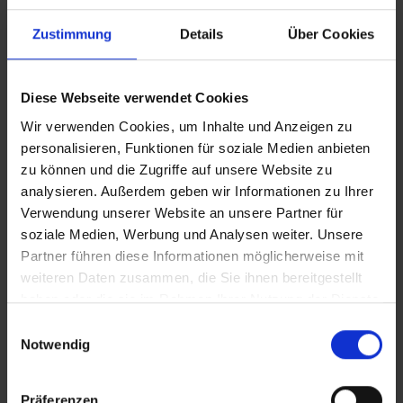
3. Der Bewerber hat bis dato keinen oder mäßigen Gewinn
gemacht. Die Entscheidung darüber, ob
Zustimmung
Details
Über Cookies
ein Unternehmerteam die Fördermitgliedschaft vergibt, liegt
beim Mitgliederausschuss.
4. Ehemalige Mitglieder können sich nicht bewerben – der
Bewerber muss neu bei BNI sein.
Diese Webseite verwendet Cookies
5. Die Jungunternehmerförderung kann nicht bei
Verlängerungen gewährt werden.
Wir verwenden Cookies, um Inhalte und Anzeigen zu
personalisieren, Funktionen für soziale Medien anbieten
Fernsehbeitrag über BNI und das Jungunternehmer-
zu können und die Zugriffe auf unsere Website zu
Förderprogramm auf Hauptstadt.TV vom 20.01.22
analysieren. Außerdem geben wir Informationen zu Ihrer
Verwendung unserer Website an unsere Partner für
soziale Medien, Werbung und Analysen weiter. Unsere
Partner führen diese Informationen möglicherweise mit
weiteren Daten zusammen, die Sie ihnen bereitgestellt
haben oder die sie im Rahmen Ihrer Nutzung der Dienste
gesammelt haben.
Einwilligungsauswahl
Notwendig
Was ist der nächste Schritt?
Präferenzen