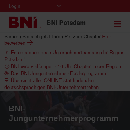
Login
BNI Potsdam
Sichern Sie sich jetzt Ihren Platz im Chapter
Hier
bewerben
🚩 Es entstehen neue Unternehmerteams in der Region
Potsdam!
🕙 BNI wird vielfältiger - 10 Uhr Chapter in der Region
🌟 Das BNI Jungunternehmer-Förderprogramm
💻 Übersicht aller ONLINE stattfindenden
deutschsprachigen BNI-Unternehmertreffen
BNI-
Jungunternehmerprogramm