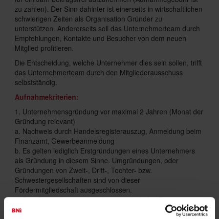
zu zahlen). Der Sinn dahinter ist einerseits in wirtschaftlichen
schwierigen Zeiten als Organisation Gründer zu
unterstützen. Andererseits soll das Unternehmerteam durch
Empfehlungen, Kontakte und Besucher von dem neuen
Mitglied profitieren.
Die Entscheidung, welche Unternehmer dies sein sollen, trifft
das Unternehmerteam durch den Mitgliederausschuss
selbstständig.
Aufnahmekriterien:
1. Unternehmensgründung vor maximal 2 Jahren (Monat der
Gründung relevant)
a. Nachweis durch Handelsregisterauszug, Anmeldung beim
Finanzamt, Gewerbeanmeldung
b. Es gelten lediglich Erstgründungen eines Unternehmers
als Gründung in diesem Sinne. Umgründungen, oder
Gründungen von Zweit-, Dritt-, Tochter- bzw.
Schwestergesellschaften sind von dieser
Fördermitgliedschaft ausgeschlossen.
2. Das Geschäft muss das Hauptgeschäft des Bewerbers
sein.