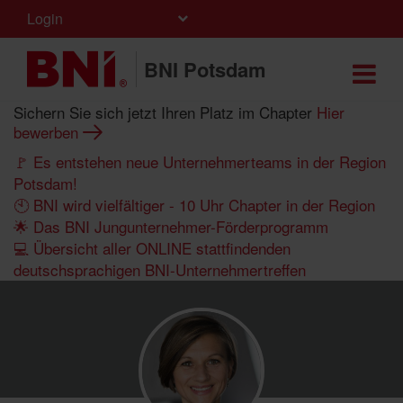
Login
BNI Potsdam
Sichern Sie sich jetzt Ihren Platz im Chapter
Hier
bewerben
🚩 Es entstehen neue Unternehmerteams in der Region
Potsdam!
🕙 BNI wird vielfältiger - 10 Uhr Chapter in der Region
🌟 Das BNI Jungunternehmer-Förderprogramm
💻 Übersicht aller ONLINE stattfindenden
deutschsprachigen BNI-Unternehmertreffen