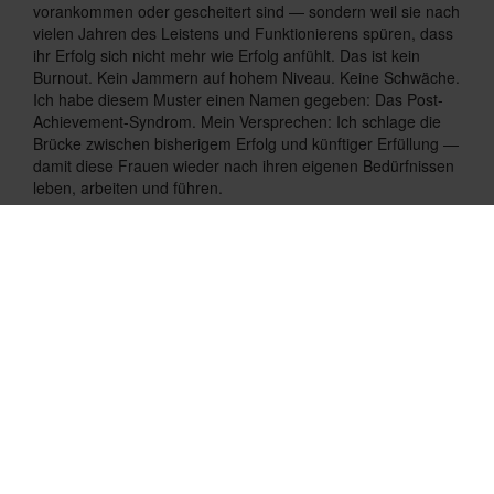
vorankommen oder gescheitert sind — sondern weil sie nach
vielen Jahren des Leistens und Funktionierens spüren, dass
ihr Erfolg sich nicht mehr wie Erfolg anfühlt. Das ist kein
Burnout. Kein Jammern auf hohem Niveau. Keine Schwäche.
Ich habe diesem Muster einen Namen gegeben: Das Post-
Achievement-Syndrom. Mein Versprechen: Ich schlage die
Brücke zwischen bisherigem Erfolg und künftiger Erfüllung —
damit diese Frauen wieder nach ihren eigenen Bedürfnissen
leben, arbeiten und führen.
Mein idealer Empfehlungspartner
Ich suche Kontakte zu Profis, die hinter die Erfolgsfassade
von Frauen in Führung blicken — und bei denen sich diese
Frauen öffnen. 1. GESUNDHEIT & PRÄVENTION (sie sehen
die Erschöpfung) Privatärzt:innen / Gynäkolog:innen: Wenn
Stress hormonell gedeutet wird, aber die eigentliche Frage
tiefer liegt. Osteopath:innen / Heilpraktiker:innen: Wenn das
Nervensystem chronisch auf Hochspannung läuft. High-End
Personal Trainer:innen / Yoga / Pilates / Fitness: Wenn der
Wunsch nach körperlicher und mentaler Leichtigkeit wächst.