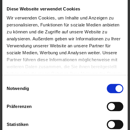
Frau Janine Tychsen
Diese Webseite verwendet Cookies
Janine Tychsen - tychsen kommunikation
Straße 52a 49
Wir verwenden Cookies, um Inhalte und Anzeigen zu
13158 Berlin
personalisieren, Funktionen für soziale Medien anbieten
janine@tychsen-kommunikation.de
zu können und die Zugriffe auf unsere Website zu
fem-by-janine.com
analysieren. Außerdem geben wir Informationen zu Ihrer
Verwendung unserer Website an unsere Partner für
soziale Medien, Werbung und Analysen weiter. Unsere
Partner führen diese Informationen möglicherweise mit
Mein Business
weiteren Daten zusammen, die Sie ihnen bereitgestellt
haben oder die sie im Rahmen Ihrer Nutzung der Dienste
WEIBLICHE SELBSTFÜHRUNG &
gesammelt haben.
Einwilligungsauswahl
ESSENZENTFALTUNG
Notwendig
Vom perfekten Funktionieren zur souveränen
Gestaltungskraft
Präferenzen
Und doch stecken viele fest im „goldenen Hamsterrad“
aus Leistungsdruck und Rollenbildern. Sie beherrschen
das System perfekt - doch verlieren zunehmend
Statistiken
Energie und Wirksamkeit.