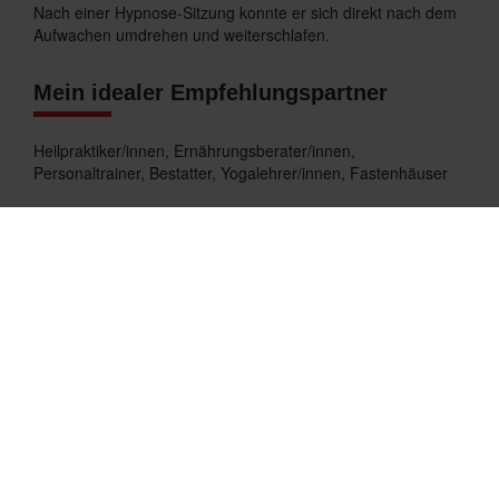
Nach einer Hypnose-Sitzung konnte er sich direkt nach dem
Aufwachen umdrehen und weiterschlafen.
Mein idealer Empfehlungspartner
Heilpraktiker/innen, Ernährungsberater/innen,
Personaltrainer, Bestatter, Yogalehrer/innen, Fastenhäuser
Bestes Produkt
Mein Flaggschiff ist die Hypnose-Sitzung zur Auflösung von
Essgelüsten — kombiniert mit meinem Buch "Mafia der
Essgelüste". In der Sitzung gehen wir dem Heißhunger auf
den Grund. Nicht oberflächlich, sondern bis zu den echten
Auslösern. Viele meiner Klienten berichten: Nach 2–3
Sitzungen verstehen sie endlich, warum sie essen, obwohl
sie gar nicht hungrig sind. Das Buch begleitet diesen Prozess
— es erklärt die psychologischen Hintergründe und gibt dir
Werkzeuge für die Eigenarbeit an die Hand. Das Besondere:
Du bekommst keine generischen Abnehmtipps. Du