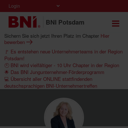
Login
BNI Potsdam
Sichern Sie sich jetzt Ihren Platz im Chapter
Hier
bewerben
🚩 Es entstehen neue Unternehmerteams in der Region
Potsdam!
🕙 BNI wird vielfältiger - 10 Uhr Chapter in der Region
🌟 Das BNI Jungunternehmer-Förderprogramm
💻 Übersicht aller ONLINE stattfindenden
deutschsprachigen BNI-Unternehmertreffen