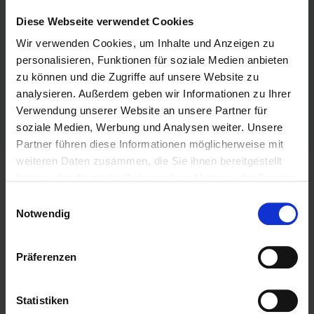
Diese Webseite verwendet Cookies
Frau Maria Spielmann
Wir verwenden Cookies, um Inhalte und Anzeigen zu
Maria Spielmann Erfolgs-Kommissarin
personalisieren, Funktionen für soziale Medien anbieten
Zum Windmühlenweg 9
zu können und die Zugriffe auf unsere Website zu
14979 Großbeeren
analysieren. Außerdem geben wir Informationen zu Ihrer
info@maria-spielmann.de
Verwendung unserer Website an unsere Partner für
www.maria-spielmann.de
soziale Medien, Werbung und Analysen weiter. Unsere
Partner führen diese Informationen möglicherweise mit
weiteren Daten zusammen, die Sie ihnen bereitgestellt
Mein Business
haben oder die sie im Rahmen Ihrer Nutzung der Dienste
gesammelt haben.
Einwilligungsauswahl
Notwendig
Ich helfe Menschen, die unbewussten Muster hinter
ihren Herausforderungen zu erkennen und aufzulösen.
Mit Hypnose-Coaching und -Therapie begleite ich dich
Präferenzen
dabei, deine echten Auslöser zu finden — ob
Heißhungerattacken, Flugangst, Vortragsangst,
wiederkehrende Beziehungsmuster oder
Statistiken
Trauerbewältigung.